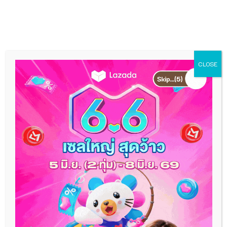
Skip
MEN
to
content
CLOSE
กระแสใหม่มาแรง! นักการ
ตลาด-ครีเอเตอร์ แห่ใช้
“เว็บปั้มใจ” และ “เว็บปั้ม
วิว” ดันยอด TikTok ทะลุ