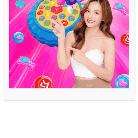
ฟ้า
October 15, 2025
เขียนโดย
เขมิกา จันทร์มณี
Bee Social Digital
รายงานพิเศษ —
ในยุคที่
ทุกวินาทีบนโลกโซเชียลกลายเป็นโอกาสทอง
สำหรับธุรกิจ ผู้สร้างคอนเทนต์ และแบรนด์นับ
ไม่ถ้วน เทรนด์ใหม่ที่กำลังสะเทือนวงการ
ดิจิทัล คือการใช้
“
เว็บปั้มใจ
”
และ “
เว็บปั้มวิว”