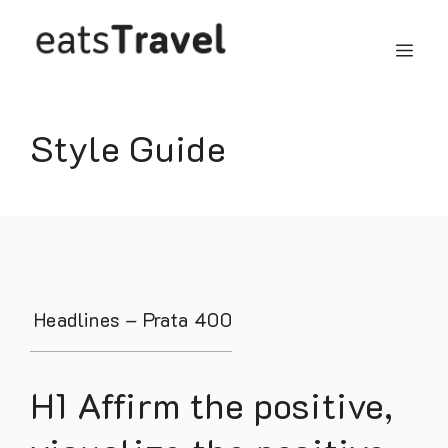
Skip
ME
to
content
Style Guide
Headlines – Prata 400
H1 Affirm the positive,