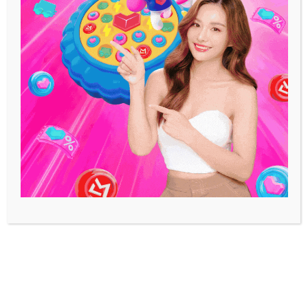
หรอยๆ เล้ยย!!
October 9, 2025
เขียนโดย
เขมิกา จันทร์มณี
ภาคใต้ของไทย ไม่ได้มีดีแค่ทะเลใส หาดทราย
ขาว แต่ยังเต็มไปด้วยแหล่งพักผ่อนที่หลาก
หลาย ครบครันทั้งธรรมชาติ ป่าเขา น้ำตก
วัฒนธรรมท้องถิ่น ไปจนถึงคาเฟ่บรรยากาศดี
และที่พักสวย ๆ ให้เราได้รีชาร์จร่างกายและใจ