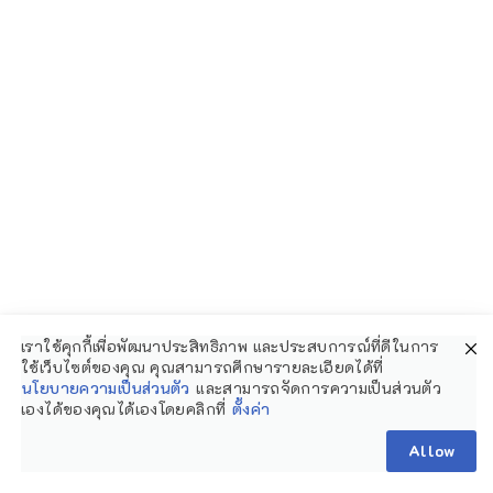
หาดสันหลังมังกร ที่ต้องไปเห็นกับตา
7 สถาน
ที่ท่องเที่ยวภาคใต้
ห้ามพลาด ถ้าพูดถึงทะเลใต้
หลายคนมักนึกถึง ภูเก็ต หรือ พังงา แต่รู้ไหม
เราใช้คุกกี้เพื่อพัฒนาประสิทธิภาพ และประสบการณ์ที่ดีในการ
คะว่า จังหวัดสตูล ก็มีสมบัติล้ำค่าซ่อนอยู่กลาง
ใช้เว็บไซต์ของคุณ คุณสามารถศึกษารายละเอียดได้ที่
นโยบายความเป็นส่วนตัว
และสามารถจัดการความเป็นส่วนตัว
ทะเล หาดสันหลังมังกร หรือที่เรียกกันอีกชื่อว่า
เองได้ของคุณได้เองโดยคลิกที่
ตั้งค่า
Allow
สันหลังมังกรทะเลอันดามัน หนึ่งใน Unseen