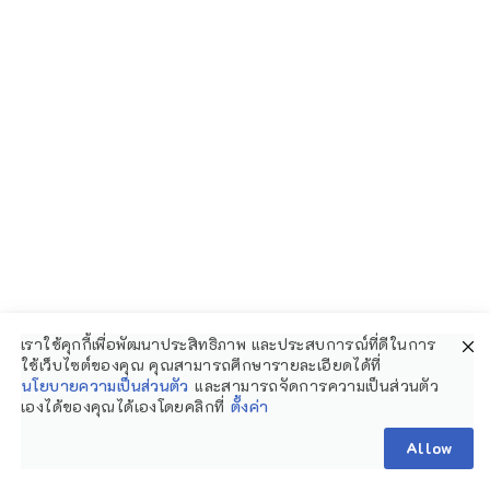
สบายๆ ริมแม่น้ำเจ้าพระยา ซึ่งคุณจะสามารถ
มองเห็นวิวกว้างขวาง และพระอาทิตย์ตกอัน
สวยงามจากห้องพักของคุณได้เลยค่ะ ตัวห้อง
พักสะอาด โปร่งโล่ง มาพร้อมสิ่งอำนวยความ
สะดวกพื้นฐานอย่างครบถ้วน ไม่ว่าจะเป็นแอร์
ทีวี และอินเทอร์เน็ตไร้สาย จุดเด่นคือห้อง
เราใช้คุกกี้เพื่อพัฒนาประสิทธิภาพ และประสบการณ์ที่ดีในการ
อาหาร และโซนนั่งเล่นที่หันหน้าออกสู่แม่น้ำ
ใช้เว็บไซต์ของคุณ คุณสามารถศึกษารายละเอียดได้ที่
นโยบายความเป็นส่วนตัว
และสามารถจัดการความเป็นส่วนตัว
เองได้ของคุณได้เองโดยคลิกที่
ตั้งค่า
Allow