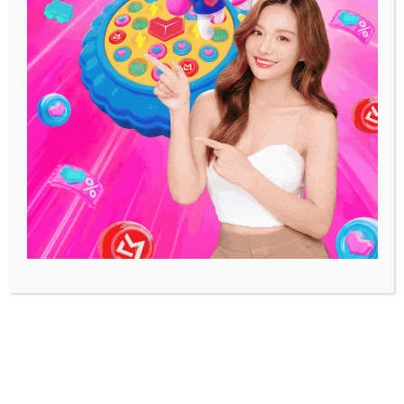
บรรยากาศสุดปัง
March 29, 2026
เขียนโดย
เขมิกา จันทร์มณี
อยากจัดทริปเที่ยวเมืองเก่าอยุธยาแบบครบทั้ง
ไหว้พระ ชมโบราณสถาน และพักผ่อนสบายๆ
หรอยจังพังงา ได้รวบรวม ที่พักอยุธยา
อัปเดตล่าสุดมาไว้ให้แล้วจ้า ทั้งโซนใจกลาง
เมืองที่เดินทางสะดวก ใกล้วัดดัง และร้าน