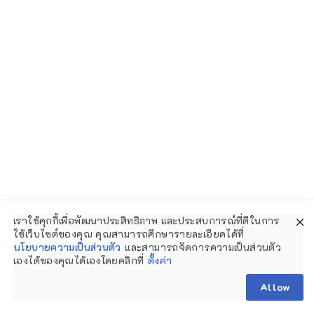
แถมที่นี่ยังมีสิ่งศักดิ์สิทธิ์ให้เพื่อนๆ ได้เข้ามาก
ราบไหว้ขอพรกันอีกด้วยค่ะ ใครที่กำลังมองหา
แหล่งท่องเที่ยวกระบี่ แอดบอกเลยว่าที่ วัด
มหาธาตุวชิรมงคล (วัดบางโทง) เป็นอีกหนึ่ง
สถานที่ที่น่าสนใจมากๆ เลยทีเดียวค่ะ
เราใช้คุกกี้เพื่อพัฒนาประสิทธิภาพ และประสบการณ์ที่ดีในการ
Google Map :
ใช้เว็บไซต์ของคุณ คุณสามารถศึกษารายละเอียดได้ที่
นโยบายความเป็นส่วนตัว
และสามารถจัดการความเป็นส่วนตัว
https://maps.app.goo.gl/vQ1VaigZoRC
เองได้ของคุณได้เองโดยคลิกที่
ตั้งค่า
Allow
p48cc9