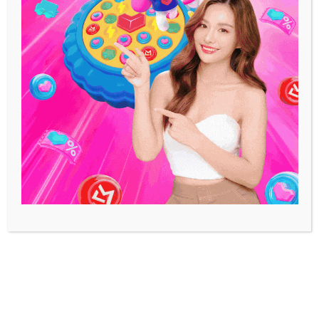
พลาด!!!
February 14, 2025
เขียนโดย
เขมิกา จันทร์มณี
สวัสดีค่ะเพื่อนๆ วันนี้แอดจะพาเพื่อนๆ มาชม
สถานที่ท่องเที่ยวเขาหลัก ที่แอดเตรียมและคัด
เลือกมาให้เพื่อนๆ ได้เลือกเที่ยวทั้งหมด 20 ที่
เลยค่ะ มาดูกันดีกว่าค่ะว่า เขาหลักที่เที่ยว มี
ที่ไหนที่น่ามาเที่ยวสุดๆ และยังเป็น ที่เที่ยว