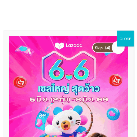
Skip
MEN
to
content
CLOSE
พาชม 20 ที่เที่ยวเขาหลัก
พังงา สุดฟิน โลเคชั่นห้าม