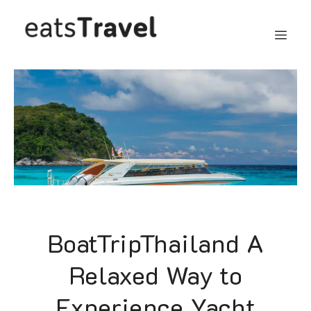
Skip
MEN
to
content
CLOSE
BoatTripThailand A
Relaxed Way to
Experience Yacht